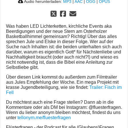
Audio herunterladen:
MP3
|
AAC
|
OGG
|
OPUS
Was haben LED Lichterketten, kirchliche Events aka
Beerdigungen und der neue Stern am Osterholzer
Basketballhimmel gemeinsam? Richtig! Über das alles
sprechen Jule und Elske in dieser Folge. Wer auf der
Suche nach Inhalten ist: die beiden unterhalten sich auch
darüber, warum es eigentlich Gott* für Nächstenliebe und
Nachhaltigkeit braucht (oder auch nicht?!) und wieso es
nicht notwendig ist, dass die Bibel eine Anleitung zur
Selbstliebe gibt.
Über diesen Link kommst du außerdem zum Filmtrailer
aus Jules Empfehlung der Woche. Ein mega Projekt mit
krasse Jugendbeteiligung, wie sie findet:
Trailer: Fisch im
Fell
Du möchtest auch eine Frage stellen? Dann ab in die
Kommentare oder als DM bei Instagram: @fluesterfragen.
Wenn du lieber anonym bleiben möchtest, findest du uns
unter
tellonym.me/fluesterfragen
Flüsterfragen - der Podcast für alle (Glaubens)Fragen,